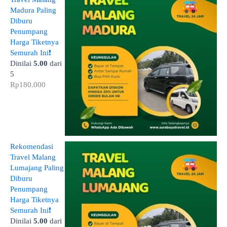
Madura Paling
Diburu
Penumpang
Harga Tiketnya
Semurah Ini❗
Dinilai
5.00
dari
5
Rp
180.000
Rekomendasi
Travel Malang
Lumajang Paling
Diburu
Penumpang
Harga Tiketnya
Semurah Ini❗
Dinilai
5.00
dari