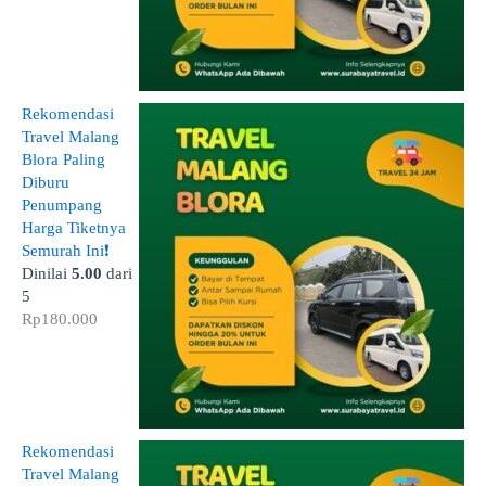
Rekomendasi
Travel Malang
Blora Paling
Diburu
Penumpang
Harga Tiketnya
Semurah Ini❗
Dinilai
5.00
dari
5
Rp
180.000
Rekomendasi
Travel Malang