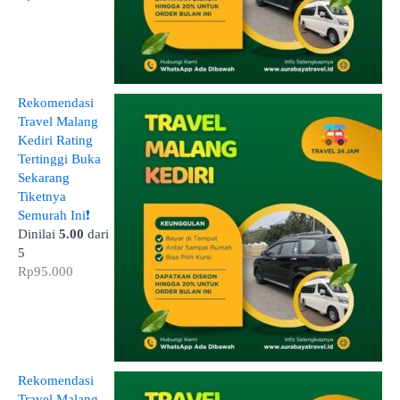
Rekomendasi
Travel Malang
Kediri Rating
Tertinggi Buka
Sekarang
Tiketnya
Semurah Ini❗
Dinilai
5.00
dari
5
Rp
95.000
Rekomendasi
Travel Malang