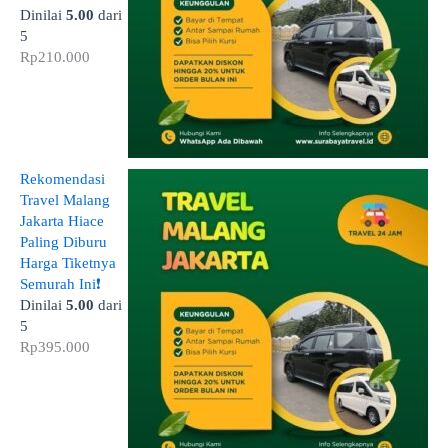
Dinilai
5.00
dari
5
Rp
210.000
Rekomendasi
Travel Malang
Jakarta Hiace
Paling Diburu
Harga Tiketnya
Semurah Ini❗
Dinilai
5.00
dari
5
Rp
395.000