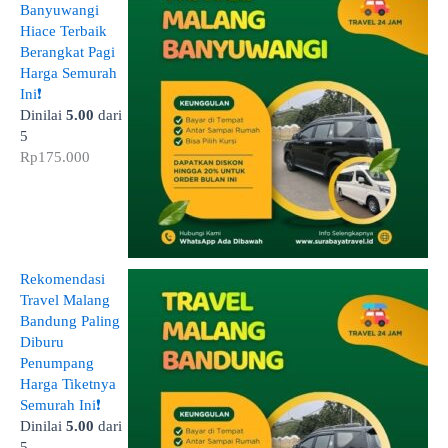
Banyuwangi
Hiace Terbaik
Berangkat Pagi
Harga Semurah
Ini❗
Dinilai
5.00
dari
5
Rp
175.000
Rekomendasi
Travel Malang
Bandung Paling
Diburu
Penumpang
Harga Tiketnya
Semurah Ini❗
Dinilai
5.00
dari
5