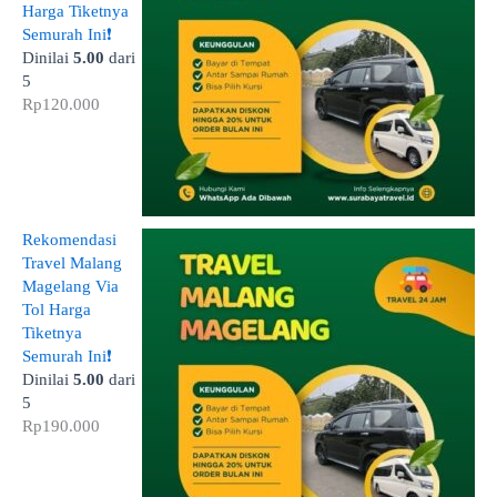
Harga Tiketnya
Semurah Ini❗
Dinilai
5.00
dari
5
Rp
120.000
Rekomendasi
Travel Malang
Magelang Via
Tol Harga
Tiketnya
Semurah Ini❗
Dinilai
5.00
dari
5
Rp
190.000