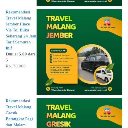
Rekomendasi
Travel Malang
Jember Hiace
Via Tol Buka
Sekarang 24 Jam
Tarif Semurah
Ini❗
Dinilai
5.00
dari
5
Rp
170.000
Rekomendasi
Travel Malang
Gresik
Berangkat Pagi
dan Malam