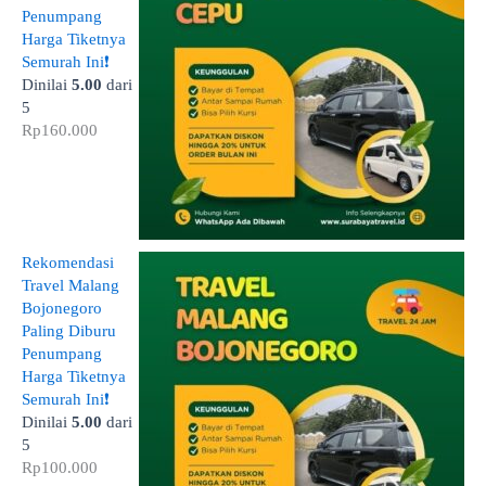
Penumpang
Harga Tiketnya
Semurah Ini❗
Dinilai
5.00
dari
5
Rp
160.000
Rekomendasi
Travel Malang
Bojonegoro
Paling Diburu
Penumpang
Harga Tiketnya
Semurah Ini❗
Dinilai
5.00
dari
5
Rp
100.000