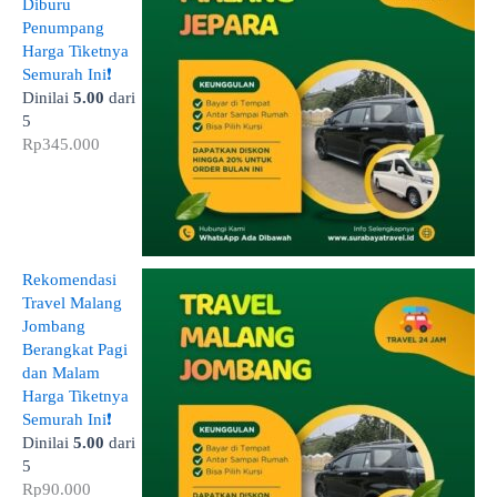
Diburu
Penumpang
Harga Tiketnya
Semurah Ini❗
Dinilai
5.00
dari
5
Rp
345.000
Rekomendasi
Travel Malang
Jombang
Berangkat Pagi
dan Malam
Harga Tiketnya
Semurah Ini❗
Dinilai
5.00
dari
5
Rp
90.000