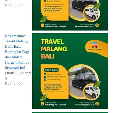
Rp
450.000
Rekomendasi
Travel Malang
Bali Hiace
Berangkat Pagi
dan Malam
Harga Tiketnya
Semurah Ini❗
Dinilai
5.00
dari
5
Rp
240.000