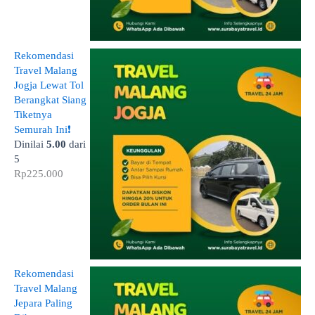
Rekomendasi
Travel Malang
Jogja Lewat Tol
Berangkat Siang
Tiketnya
Semurah Ini❗
Dinilai
5.00
dari
5
Rp
225.000
Rekomendasi
Travel Malang
Jepara Paling