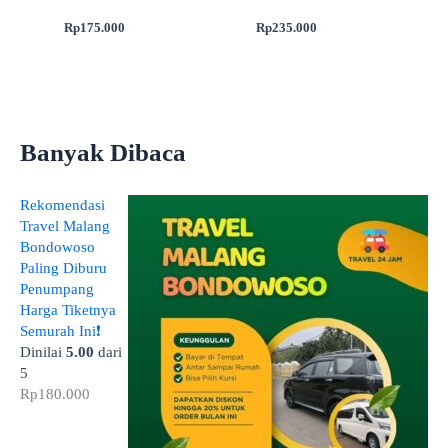
Rp
175.000
Rp
235.000
Banyak Dibaca
Rekomendasi
Travel Malang
Bondowoso
Paling Diburu
Penumpang
Harga Tiketnya
Semurah Ini❗
Dinilai
5.00
dari
5
Rp
180.000