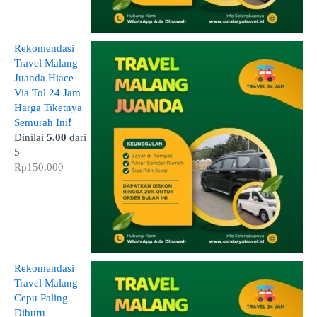
Rekomendasi
Travel Malang
Juanda Hiace
Via Tol 24 Jam
Harga Tiketnya
Semurah Ini❗
Dinilai
5.00
dari
5
Rp
150.000
Rekomendasi
Travel Malang
Cepu Paling
Diburu