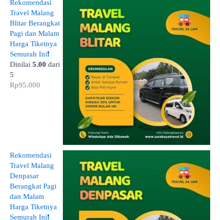
Rekomendasi
Travel Malang
Blitar Berangkat
Pagi dan Malam
Harga Tiketnya
Semurah Ini❗
Dinilai
5.00
dari
5
Rp
95.000
Rekomendasi
Travel Malang
Denpasar
Berangkat Pagi
dan Malam
Harga Tiketnya
Semurah Ini❗