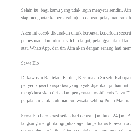
Selain itu, bagi kamu yang tidak ingin menyetir sendiri, 
siap mengantar ke berbagai tujuan dengan pelayanan ramah
Agen ini cocok digunakan untuk berbagai keperluan seperti
pemesanan atau informasi lebih lanjut, pelanggan dapat 
atau WhatsApp, dan tim Aira akan dengan senang hati memb
Sewa Elp
Di kawasan Bantelan, Klobur, Kecamatan Sreseh, Kabupat
penyedia jasa transportasi yang layak dijadikan pilihan un
mengkhususkan diri dalam penyewaan mobil jenis Isuzu Elf
perjalanan jarak jauh maupun wisata keliling Pulau Madura
Sewa Elp beroperasi setiap hari dengan jam buka 24 jam. 
langsung menghubungi pihak agen tanpa harus khawatir soa
terawat dengan baik, sehingga perjalanan terasa aman dan