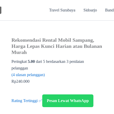
Travel Surabaya
Sidoarjo
Band
Rekomendasi Rental Mobil Sampang,
Harga Lepas Kunci Harian atau Bulanan
Murah
Peringkat
5.00
dari 5 berdasarkan
3
penilaian
pelanggan
(
4
ulasan pelanggan)
Rp
240.000
Rating Tertinggi ✅
Pesan Lewat WhatsApp