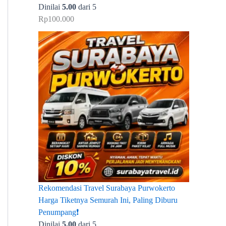
Dinilai
5.00
dari 5
Rp
100.000
Rekomendasi Travel Surabaya Purwokerto
Harga Tiketnya Semurah Ini, Paling Diburu
Penumpang❗
Dinilai
5.00
dari 5