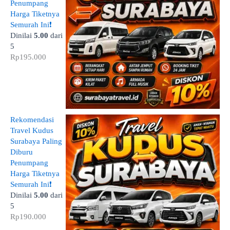
Penumpang
Harga Tiketnya
Semurah Ini❗
Dinilai
5.00
dari
5
Rp
195.000
Rekomendasi
Travel Kudus
Surabaya Paling
Diburu
Penumpang
Harga Tiketnya
Semurah Ini❗
Dinilai
5.00
dari
5
Rp
190.000