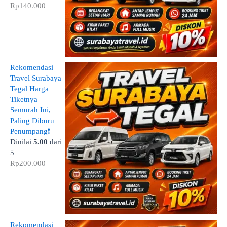
Rp
140.000
Rekomendasi
Travel Surabaya
Tegal Harga
Tiketnya
Semurah Ini,
Paling Diburu
Penumpang❗
Dinilai
5.00
dari
5
Rp
200.000
Rekomendasi