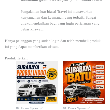
Pengalaman luar biasa! Travel ini menawarkan
kenyamanan dan keamanan yang terbaik. Sangat
direkomendasikan bagi yang ingin perjalanan yang
bebas khawatir.
Hanya pelanggan yang sudah login dan telah membeli produk
ini yang dapat memberikan ulasan.
Produk Terkait
100 Persen Nyaman ✅
100 Persen Nyaman ✅