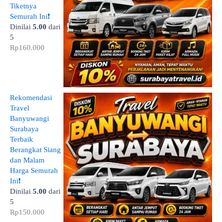
Tiketnya
Semurah Ini❗
Dinilai
5.00
dari
5
Rp
160.000
Rekomendasi
Travel
Banyuwangi
Surabaya
Terbaik
Berangkat Siang
dan Malam
Harga Semurah
Ini❗
Dinilai
5.00
dari
5
Rp
150.000