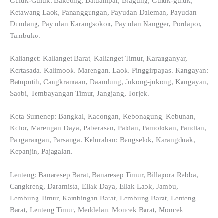
Guluk-Guluk: Bakeong, Batuampar, Bragung, Guluk-guluk,
Ketawang Laok, Pananggungan, Payudan Daleman, Payudan
Dundang, Payudan Karangsokon, Payudan Nangger, Pordapor,
Tambuko.
Kalianget: Kalianget Barat, Kalianget Timur, Karanganyar,
Kertasada, Kalimook, Marengan, Laok, Pinggirpapas. Kangayan:
Batuputih, Cangkramaan, Daandung, Jukong-jukong, Kangayan,
Saobi, Tembayangan Timur, Jangjang, Torjek.
Kota Sumenep: Bangkal, Kacongan, Kebonagung, Kebunan,
Kolor, Marengan Daya, Paberasan, Pabian, Pamolokan, Pandian,
Pangarangan, Parsanga. Kelurahan: Bangselok, Karangduak,
Kepanjin, Pajagalan.
Lenteng: Banaresep Barat, Banaresep Timur, Billapora Rebba,
Cangkreng, Daramista, Ellak Daya, Ellak Laok, Jambu,
Lembung Timur, Kambingan Barat, Lembung Barat, Lenteng
Barat, Lenteng Timur, Meddelan, Moncek Barat, Moncek