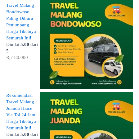
Travel Malang
Bondowoso
Paling Diburu
Penumpang
Harga Tiketnya
Semurah Ini❗
Dinilai
5.00
dari
5
Rp
180.000
Rekomendasi
Travel Malang
Juanda Hiace
Via Tol 24 Jam
Harga Tiketnya
Semurah Ini❗
Dinilai
5.00
dari