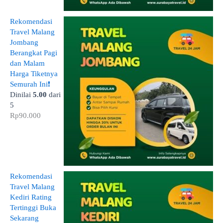
Rekomendasi
Travel Malang
Jombang
Berangkat Pagi
dan Malam
Harga Tiketnya
Semurah Ini❗
Dinilai
5.00
dari
5
Rp
90.000
Rekomendasi
Travel Malang
Kediri Rating
Tertinggi Buka
Sekarang