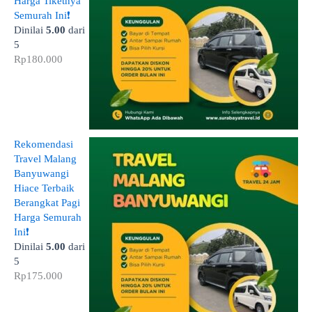
Harga Tiketnya
Semurah Ini❗
Dinilai
5.00
dari
5
Rp
180.000
Rekomendasi
Travel Malang
Banyuwangi
Hiace Terbaik
Berangkat Pagi
Harga Semurah
Ini❗
Dinilai
5.00
dari
5
Rp
175.000