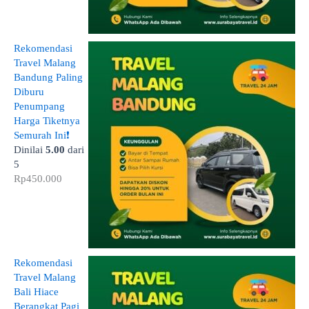
Rekomendasi
Travel Malang
Bandung Paling
Diburu
Penumpang
Harga Tiketnya
Semurah Ini❗
Dinilai
5.00
dari
5
Rp
450.000
Rekomendasi
Travel Malang
Bali Hiace
Berangkat Pagi