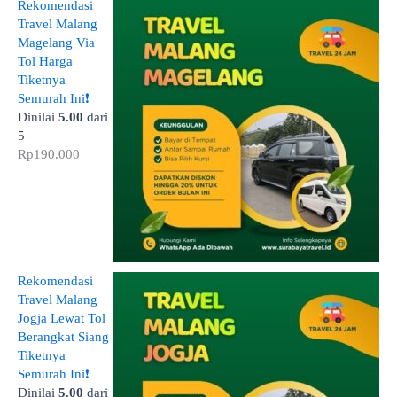
Rekomendasi
Travel Malang
Magelang Via
Tol Harga
Tiketnya
Semurah Ini❗
Dinilai
5.00
dari
5
Rp
190.000
Rekomendasi
Travel Malang
Jogja Lewat Tol
Berangkat Siang
Tiketnya
Semurah Ini❗
Dinilai
5.00
dari