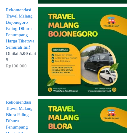
Rekomendasi
Travel Malang
Bojonegoro
Paling Diburu
Penumpang
Harga Tiketnya
Semurah Ini❗
Dinilai
5.00
dari
5
Rp
100.000
Rekomendasi
Travel Malang
Blora Paling
Diburu
Penumpang