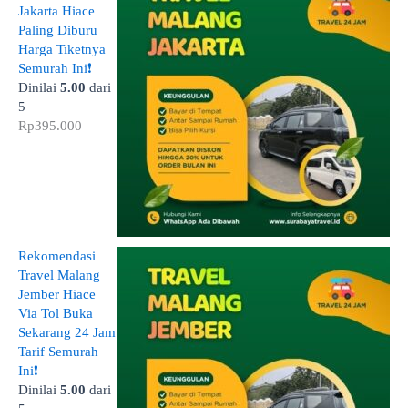
Jakarta Hiace
Paling Diburu
Harga Tiketnya
Semurah Ini❗
Dinilai
5.00
dari
5
Rp
395.000
Rekomendasi
Travel Malang
Jember Hiace
Via Tol Buka
Sekarang 24 Jam
Tarif Semurah
Ini❗
Dinilai
5.00
dari