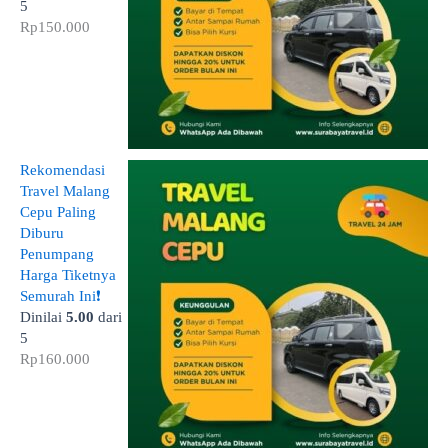
5
Rp
150.000
Rekomendasi
Travel Malang
Cepu Paling
Diburu
Penumpang
Harga Tiketnya
Semurah Ini❗
Dinilai
5.00
dari
5
Rp
160.000