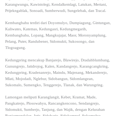
Karangwungu, Kawistolegi, Kendalkemlagi, Latukan, Mertani,
Prijekngablak, Sonoadi, Sumberwudi, Sungelebak, dan Tracal.
Kembangbahu terdiri dari Doyomulyo, Dumpiagung, Gintungan,
Kaliwates, Katemas, Kedungasri, Kedungmegarih,
Kembangbahu, Lopang, Mangkujajar, Maor, Moronyamplung,
Pelang, Puter, Randubener, Sidomukti, Sukosongo, dan
Tlogoagung.
Kedungpring mencakup Banjarejo, Blawirejo, Dradahblumbang,
Gunungrejo, Jatidrojog, Kalen, Kandangrejo, Karangcangkring,
Kedungpring, Kradenanrejo, Maindu, Majenang, Mekanderejo,
Mlati, Mojodadi, Nglebur, Sidobangun, Sidomlangean,
Sukomalo, Sumengko, Tenggerejo, Tlanak, dan Warungring.
Lamongan meliputi Karanglangit, Kebet, Kramat, Made,
Pangkatrejo, Plosowahyu, Rancangkencono, Sendangrejo,
Sidomukti, Sumberjo, Tanjung, dan Wajik, dengan Kelurahan
Banjarmendalan, Jetis, Sidoharjo, Sidokumpul, Sukomulyo,