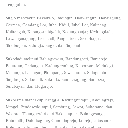
Tenggulun.
Sugio mencakup Bakalrejo, Bedingin, Daliwangun, Deketagung,
German, Gondang Lor, Jubel Kidul, Jubel Lor, Kalipang,
Kalitengah, Karangsambigalih, Kedungbanjar, Kedungdadi,
Lawanganagung, Lebakadi, Pangkatrejo, Sekarbagus,
Sidobogem, Sidorejo, Sugio, dan Supenuh.
Sukodadi meliputi Balungtawun, Bandungsari, Banjarejo,
Baturono, Gedangan, Kadungrembug, Kebonsari, Madulegi,
Menongo, Pajangan, Plumpang, Siwalanrejo, Sidogembul,
Sugihrejo, Sukodadi, Sukolilo, Sumberagung, Sumberaji,
Surabayan, dan Tlogorejo.
Sukorame mencakup Banggle, Kedungkumpul, Kedungrejo,
Mragel, Pendowokumpul, Sembung, Sewor, Sukorame, dan
Wedoro. Tikung terdiri dari Bakalanpule, Balongwangi,
Botoputih, Dukuhagung, Guminingrejo, Jatirejo, Jotosanur,
Kelorarum, Pengumbulanadi, Soko, Tambakrigadung,