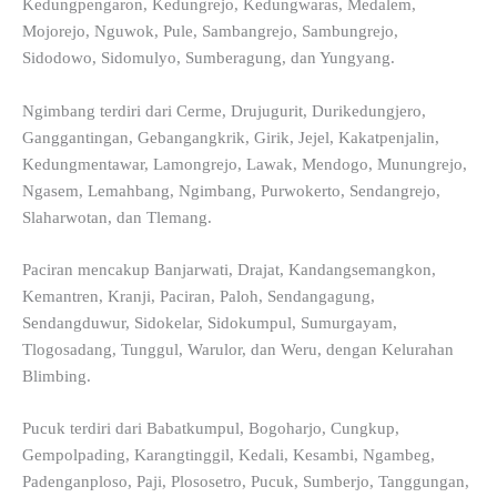
Kedungpengaron, Kedungrejo, Kedungwaras, Medalem,
Mojorejo, Nguwok, Pule, Sambangrejo, Sambungrejo,
Sidodowo, Sidomulyo, Sumberagung, dan Yungyang.
Ngimbang terdiri dari Cerme, Drujugurit, Durikedungjero,
Ganggantingan, Gebangangkrik, Girik, Jejel, Kakatpenjalin,
Kedungmentawar, Lamongrejo, Lawak, Mendogo, Munungrejo,
Ngasem, Lemahbang, Ngimbang, Purwokerto, Sendangrejo,
Slaharwotan, dan Tlemang.
Paciran mencakup Banjarwati, Drajat, Kandangsemangkon,
Kemantren, Kranji, Paciran, Paloh, Sendangagung,
Sendangduwur, Sidokelar, Sidokumpul, Sumurgayam,
Tlogosadang, Tunggul, Warulor, dan Weru, dengan Kelurahan
Blimbing.
Pucuk terdiri dari Babatkumpul, Bogoharjo, Cungkup,
Gempolpading, Karangtinggil, Kedali, Kesambi, Ngambeg,
Padenganploso, Paji, Plososetro, Pucuk, Sumberjo, Tanggungan,