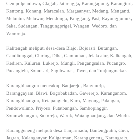
Gempolpendowo, Glagah, Jatirengga, Karangagung, Karangturi,
Kentong, Konang, Maracalan, Margaanyar, Medang, Menganti,
Meluntur, Meluwur, Mendongo, Panggang, Pasi, Rayunggumuk,
Saka, Sudangan, Tanggungprigel, Wangen, Wedoro, dan
Wonorejo.
Kalitengah meliputi desa-desa Blajo, Bojoasri, Butungan,
Canditunggal, Cluring, Dibe, Gambuhan, Jelakcatur, Kalitengah,
Kediren, Kuluran, Lukrejo, Mungli, Pengangsalan, Pucangro,
Pucangtelu, Somosari, Sugihwaras, Tiwet, dan Tunjungmekar.
Karangbinangun mencakup Banjarejo, Banyuurip,
Baranggayam, Blawi, Bogobabadan, Gawerejo, Karanganom,
Karangbinangun, Ketapangtelu, Kuro, Mayong, Palangan,
Pendowolimo, Priyoso, Putatbangah, Sambopinggir,
Somowinangun, Sukorejo, Waruk, Watangpanjang, dan Windu.
Karanggeneng meliputi desa Banjarmadu, Bantengputih, Guci,
Jagran, Kalanganyar, Kaligerman, Karanggeneng, Karangrejo,