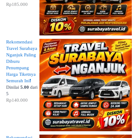
Rp
185.000
Rekomendasi
Travel Surabaya
Nganjuk Paling
Diburu
Penumpang
Harga Tiketnya
Semurah Ini❗
Dinilai
5.00
dari
5
Rp
140.000
Rekomendasi