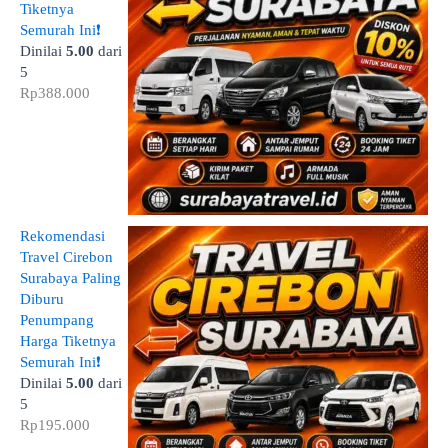
Tiketnya
Semurah Ini❗
Dinilai
5.00
dari
5
Rp
388.000
Rekomendasi
Travel Cirebon
Surabaya Paling
Diburu
Penumpang
Harga Tiketnya
Semurah Ini❗
Dinilai
5.00
dari
5
Rp
195.000