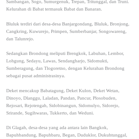
Sambangan, Sogo, Sumurgenuk, Trepan, Tritunggal, dan Truni.
Kelurahan di Babat termasuk Babat dan Banaran.
Bluluk terdiri dari desa-desa Banjargondang, Bluluk, Bronjong,
Cangkring, Kuwurejo, Primpen, Sumberbanjar, Songowareng,
dan Talunrejo.
Sedangkan Brondong meliputi Brengkok, Labuhan, Lembor,
Lohgung, Sedayu, Lawas, Sendangharjo, Sidomukti,
Sumberagung, dan Tlogoretno, dengan Kelurahan Brondong
sebagai pusat administrasinya.
Deket mencakup Babatagung, Deket Kulon, Deket Wetan,
Dinoyo, Dlanggu, Laladan, Pandan, Pancur, Plosobuden,
Rejosari, Rejotengah, Sidobinangun, Sidomulyo, Sidorejo,
Srirande, Sugihwaras, Tukkerto, dan Weduni.
Di Glagah, desa-desa yang ada antara lain Bangkok,
Bapuhbandung, Bapuhbaru, Began, Duduklor, Dukuhtunggal,