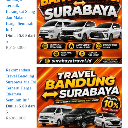
Terbaik
Berangkat Siang
dan Malam
Harga Semurah
Ini❗
Dinilai
5.00
dari
5
Rp
150.000
Rekomendasi
Travel Bandung
Surabaya Via Tol
Terbaru Harga
Tiketnya
Semurah Ini❗
Dinilai
5.00
dari
5
Rp
388.000