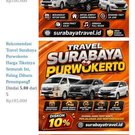
Rp
100.000
Rekomendasi
Travel Surabaya
Purwokerto
Harga Tiketnya
Semurah Ini,
Paling Diburu
Penumpang❗
Dinilai
5.00
dari
5
Rp
185.000