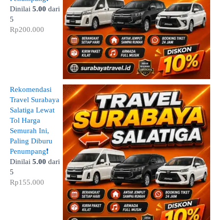
Dinilai
5.00
dari
5
Rp
200.000
Rekomendasi
Travel Surabaya
Salatiga Lewat
Tol Harga
Semurah Ini,
Paling Diburu
Penumpang❗
Dinilai
5.00
dari
5
Rp
155.000