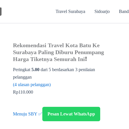
Travel Surabaya
Sidoarjo
Band
Rekomendasi Travel Kota Batu Ke
Surabaya Paling Diburu Penumpang
Harga Tiketnya Semurah Ini❗
Peringkat
5.00
dari 5 berdasarkan
3
penilaian
pelanggan
(
4
ulasan pelanggan)
Rp
110.000
Menuju SBY ✅
Pesan Lewat WhatsApp