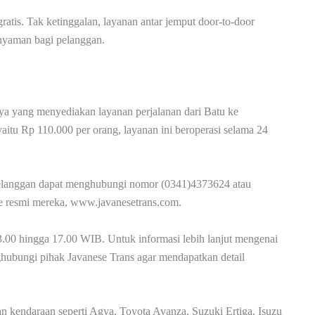
atis. Tak ketinggalan, layanan antar jemput door-to-door
 nyaman bagi pelanggan.
caya yang menyediakan layanan perjalanan dari Batu ke
aitu Rp 110.000 per orang, layanan ini beroperasi selama 24
, pelanggan dapat menghubungi nomor (0341)4373624 atau
te resmi mereka, www.javanesetrans.com.
3.00 hingga 17.00 WIB. Untuk informasi lebih lanjut mengenai
ghubungi pihak Javanese Trans agar mendapatkan detail
n kendaraan seperti Agya, Toyota Avanza, Suzuki Ertiga, Isuzu