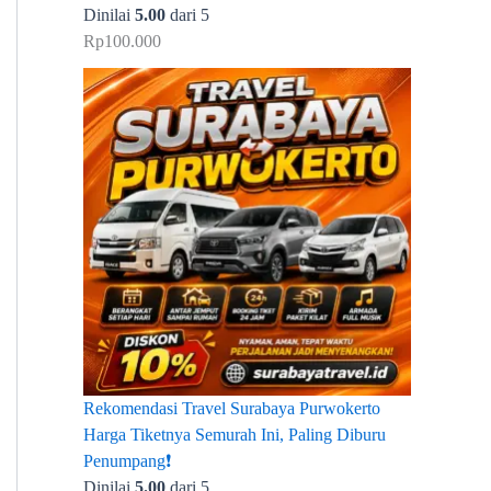
Dinilai
5.00
dari 5
Rp
100.000
Rekomendasi Travel Surabaya Purwokerto
Harga Tiketnya Semurah Ini, Paling Diburu
Penumpang❗
Dinilai
5.00
dari 5