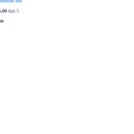
emurah Ini❗
5.00
dari 5
00