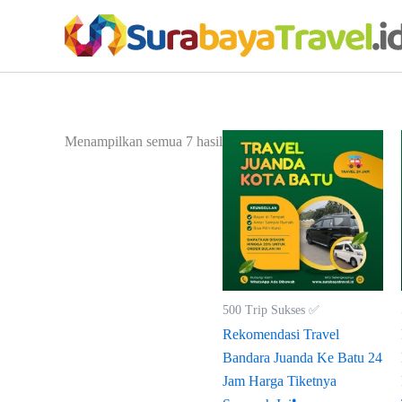
Lewati
ke
konten
Diurutkan
Menampilkan semua 7 hasil
menurut
yang
terbaru
500 Trip Sukses ✅
Rekomendasi Travel
Bandara Juanda Ke Batu 24
Jam Harga Tiketnya