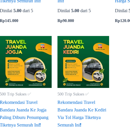
Tiketnya Semurah Ini❗
Ini❗
Harga S
Dinilai
5.00
dari 5
Dinilai
5.00
dari 5
Dinilai
Rp
145.000
Rp
90.000
Rp
120.0
500 Trip Sukses ✅
500 Trip Sukses ✅
Rekomendasi Travel
Rekomendasi Travel
Bandara Juanda Ke Jogja
Bandara Juanda Ke Kediri
Paling Diburu Penumpang
Via Tol Harga Tiketnya
Tiketnya Semurah Ini❗
Semurah Ini❗