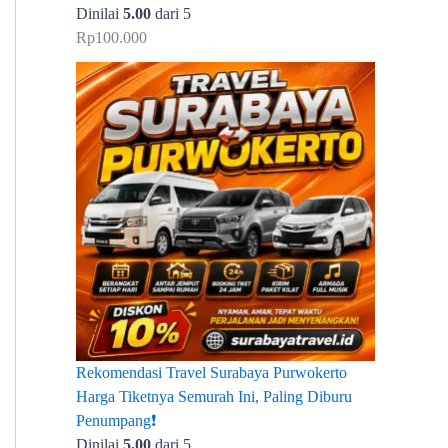
Dinilai
5.00
dari 5
Rp
100.000
Rekomendasi Travel Surabaya Purwokerto
Harga Tiketnya Semurah Ini, Paling Diburu
Penumpang❗
Dinilai
5.00
dari 5