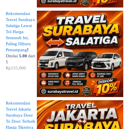
Rekomendasi
Travel Surabaya
Salatiga Lewat
Tol Harga
Semurah Ini,
Paling Diburu
Penumpang❗
Dinilai
5.00
dari
5
Rp
155.000
Rekomendasi
Travel Jakarta
Surabaya Door
To Door Terbaik
Harga Tiketnya