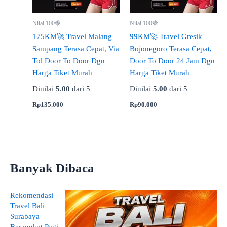
Nilai 100🍓
Nilai 100🍓
175KM🚀 Travel Malang
99KM🚀 Travel Gresik
Sampang Terasa Cepat, Via
Bojonegoro Terasa Cepat,
Tol Door To Door Dgn
Door To Door 24 Jam Dgn
Harga Tiket Murah
Harga Tiket Murah
Dinilai
5.00
dari 5
Dinilai
5.00
dari 5
Rp
135.000
Rp
90.000
Banyak Dibaca
Rekomendasi
Travel Bali
Surabaya
Berangkat Pagi