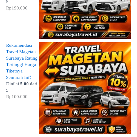
5
Rp
190.000
Rekomendasi
Travel Magetan
Surabaya Rating
Tertinggi Harga
Tiketnya
Semurah Ini❗
Dinilai
5.00
dari
5
Rp
100.000