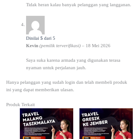
Tidak heran kalau banyak pelanggan yang langganan.
Dinilai
5
dari 5
Kevin
(pemilik terverifikasi)
–
18 Mei 2026
Saya suka karena armada yang digunakan terasa
nyaman untuk perjalanan jauh.
Hanya pelanggan yang sudah login dan telah membeli produk
ini yang dapat memberikan ulasan.
Produk Terkait