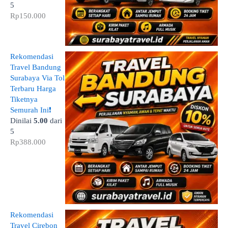
5
Rp
150.000
Rekomendasi
Travel Bandung
Surabaya Via Tol
Terbaru Harga
Tiketnya
Semurah Ini❗
Dinilai
5.00
dari
5
Rp
388.000
Rekomendasi
Travel Cirebon