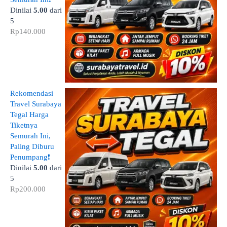
Dinilai
5.00
dari
5
Rp
140.000
Rekomendasi
Travel Surabaya
Tegal Harga
Tiketnya
Semurah Ini,
Paling Diburu
Penumpang❗
Dinilai
5.00
dari
5
Rp
200.000