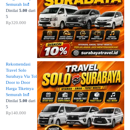
Semurah Ini❗
Dinilai
5.00
dari
5
Rp
320.000
Rekomendasi
Travel Solo
Surabaya Via Tol
Door to Door
Harga Tiketnya
Semurah Ini❗
Dinilai
5.00
dari
5
Rp
140.000