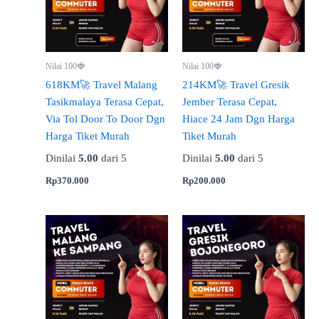
Nilai 100🍓
Nilai 100🍓
618KM🚀 Travel Malang
214KM🚀 Travel Gresik
Tasikmalaya Terasa Cepat,
Jember Terasa Cepat,
Via Tol Door To Door Dgn
Hiace 24 Jam Dgn Harga
Harga Tiket Murah
Tiket Murah
Dinilai
5.00
dari 5
Dinilai
5.00
dari 5
Rp
370.000
Rp
200.000