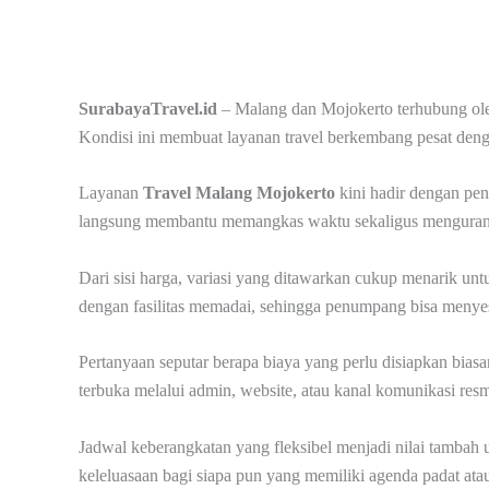
SurabayaTravel.id
– Malang dan Mojokerto terhubung oleh
Kondisi ini membuat layanan travel berkembang pesat deng
Layanan
Travel Malang Mojokerto
kini hadir dengan pe
langsung membantu memangkas waktu sekaligus mengurangi
Dari sisi harga, variasi yang ditawarkan cukup menarik u
dengan fasilitas memadai, sehingga penumpang bisa menyesu
Pertanyaan seputar berapa biaya yang perlu disiapkan biasa
terbuka melalui admin, website, atau kanal komunikasi resm
Jadwal keberangkatan yang fleksibel menjadi nilai tambah 
keleluasaan bagi siapa pun yang memiliki agenda padat at