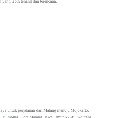
n yang lebih tenang dan terencana.
percaya untuk perjalanan dari Malang menuju Mojokerto.
n, Blimbing, Kota Malang, Jawa Timur 65145, Aditrans