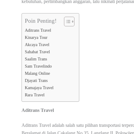
kebutuhan, pertimbangkan anggaran, lalu nikmati perjalana
Poin Penting!
Aditrans Travel
Kinarya Tour
Akcaya Travel
Sahabat Travel
Saalim Trans
Sam Travelindo
Malang Online
Djayati Trans
Kamajaya Travel
Rara Travel
Aditrans Travel
Aditrans Travel adalah salah satu pilihan transportasi ter
Beralamat di Jalan Cakalang No.35, Langlang II, Polowije