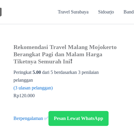
Travel Surabaya
Sidoarjo
Band
Rekomendasi Travel Malang Mojokerto
Berangkat Pagi dan Malam Harga
Tiketnya Semurah Ini❗
Peringkat
5.00
dari 5 berdasarkan
3
penilaian
pelanggan
(
3
ulasan pelanggan)
Rp
120.000
Berpengalaman ✅
Pesan Lewat WhatsApp