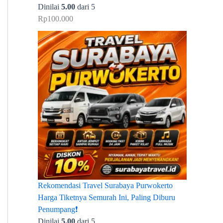
Dinilai
5.00
dari 5
Rp
100.000
Rekomendasi Travel Surabaya Purwokerto
Harga Tiketnya Semurah Ini, Paling Diburu
Penumpang❗
Dinilai
5.00
dari 5