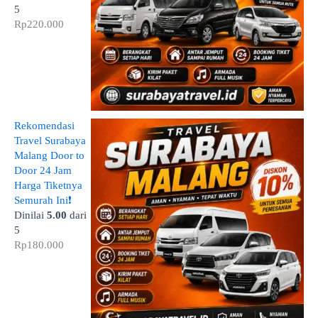
5
Rp
220.000
Rekomendasi
Travel Surabaya
Malang Door to
Door 24 Jam
Harga Tiketnya
Semurah Ini❗
Dinilai
5.00
dari
5
Rp
180.000