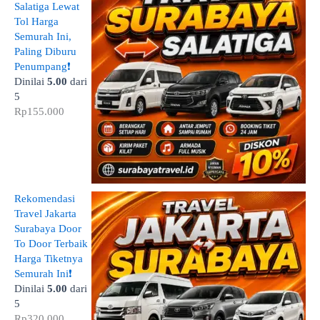
Salatiga Lewat
Tol Harga
Semurah Ini,
Paling Diburu
Penumpang❗
Dinilai
5.00
dari
5
Rp
155.000
Rekomendasi
Travel Jakarta
Surabaya Door
To Door Terbaik
Harga Tiketnya
Semurah Ini❗
Dinilai
5.00
dari
5
Rp
320.000