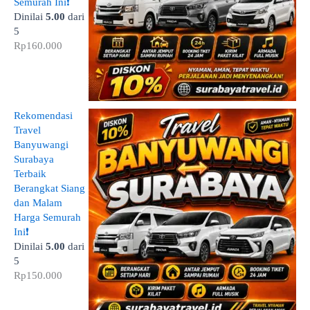
Semurah Ini❗
Dinilai
5.00
dari
5
Rp
160.000
Rekomendasi
Travel
Banyuwangi
Surabaya
Terbaik
Berangkat Siang
dan Malam
Harga Semurah
Ini❗
Dinilai
5.00
dari
5
Rp
150.000