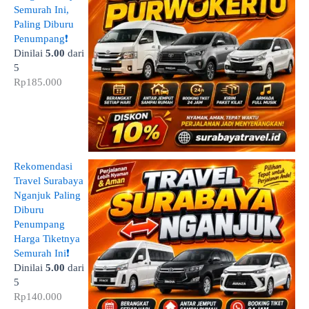
Semurah Ini,
Paling Diburu
Penumpang❗
Dinilai
5.00
dari
5
Rp
185.000
Rekomendasi
Travel Surabaya
Nganjuk Paling
Diburu
Penumpang
Harga Tiketnya
Semurah Ini❗
Dinilai
5.00
dari
5
Rp
140.000