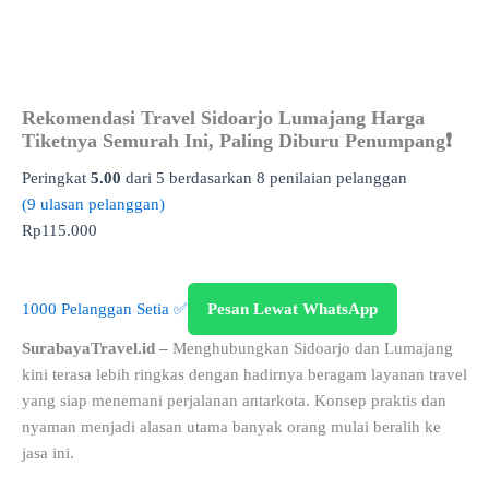
Rekomendasi Travel Sidoarjo Lumajang Harga
Tiketnya Semurah Ini, Paling Diburu Penumpang❗
Peringkat
5.00
dari 5 berdasarkan
8
penilaian pelanggan
(
9
ulasan pelanggan)
Rp
115.000
1000 Pelanggan Setia ✅
Pesan Lewat WhatsApp
SurabayaTravel.id –
Menghubungkan Sidoarjo dan Lumajang
kini terasa lebih ringkas dengan hadirnya beragam layanan travel
yang siap menemani perjalanan antarkota. Konsep praktis dan
nyaman menjadi alasan utama banyak orang mulai beralih ke
jasa ini.