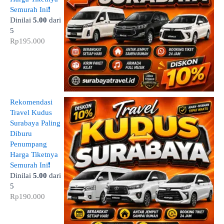
Semurah Ini❗
Dinilai
5.00
dari
5
Rp
195.000
Rekomendasi
Travel Kudus
Surabaya Paling
Diburu
Penumpang
Harga Tiketnya
Semurah Ini❗
Dinilai
5.00
dari
5
Rp
190.000