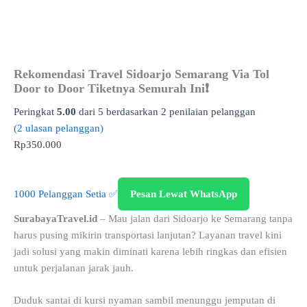
Rekomendasi Travel Sidoarjo Semarang Via Tol
Door to Door Tiketnya Semurah Ini❗
Peringkat
5.00
dari 5 berdasarkan
2
penilaian pelanggan
(
2
ulasan pelanggan)
Rp
350.000
1000 Pelanggan Setia ✅
Pesan Lewat WhatsApp
SurabayaTravel.id
– Mau jalan dari Sidoarjo ke Semarang tanpa
harus pusing mikirin transportasi lanjutan? Layanan travel kini
jadi solusi yang makin diminati karena lebih ringkas dan efisien
untuk perjalanan jarak jauh.
Duduk santai di kursi nyaman sambil menunggu jemputan di