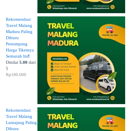
Rekomendasi
Travel Malang
Madura Paling
Diburu
Penumpang
Harga Tiketnya
Semurah Ini❗
Dinilai
5.00
dari
5
Rp
180.000
Rekomendasi
Travel Malang
Lumajang Paling
Diburu