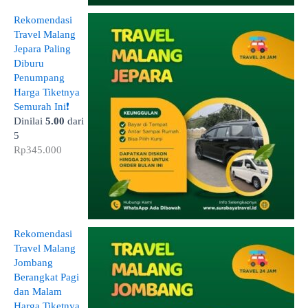
Rekomendasi
Travel Malang
Jepara Paling
Diburu
Penumpang
Harga Tiketnya
Semurah Ini❗
Dinilai
5.00
dari
5
Rp
345.000
Rekomendasi
Travel Malang
Jombang
Berangkat Pagi
dan Malam
Harga Tiketnya