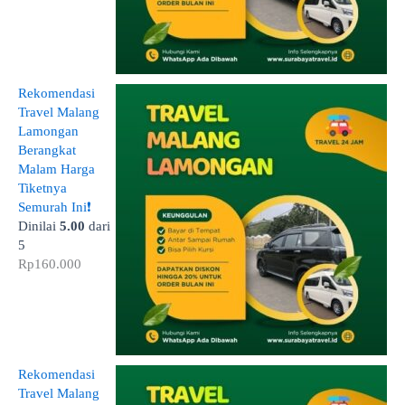
Rekomendasi
Travel Malang
Lamongan
Berangkat
Malam Harga
Tiketnya
Semurah Ini❗
Dinilai
5.00
dari
5
Rp
160.000
Rekomendasi
Travel Malang