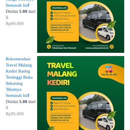
Semurah Ini❗
Dinilai
5.00
dari
5
Rp
90.000
Rekomendasi
Travel Malang
Kediri Rating
Tertinggi Buka
Sekarang
Tiketnya
Semurah Ini❗
Dinilai
5.00
dari
5
Rp
95.000