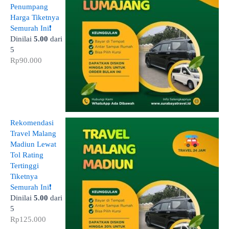
Penumpang
Harga Tiketnya
Semurah Ini❗
Dinilai
5.00
dari
5
Rp
90.000
Rekomendasi
Travel Malang
Madiun Lewat
Tol Rating
Tertinggi
Tiketnya
Semurah Ini❗
Dinilai
5.00
dari
5
Rp
125.000