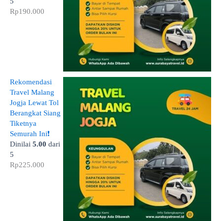
5
Rp
190.000
Rekomendasi
Travel Malang
Jogja Lewat Tol
Berangkat Siang
Tiketnya
Semurah Ini❗
Dinilai
5.00
dari
5
Rp
225.000