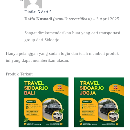
Dinilai
5
dari 5
Daffa Kusnadi
(pemilik terverifikasi)
–
3 April 2025
Sangat direkomendasikan buat yang cari transportasi
group dari Sidoarjo.
Hanya pelanggan yang sudah login dan telah membeli produk
ini yang dapat memberikan ulasan.
Produk Terkait