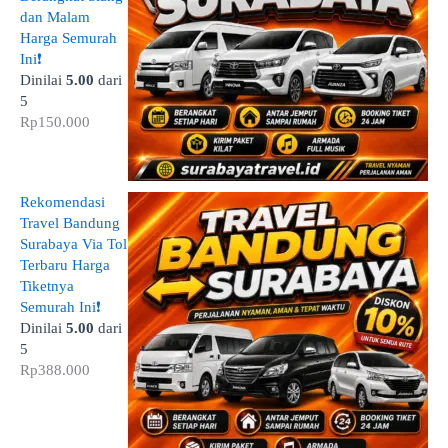
dan Malam
Harga Semurah
Ini❗
Dinilai
5.00
dari
5
Rp
150.000
Rekomendasi
Travel Bandung
Surabaya Via Tol
Terbaru Harga
Tiketnya
Semurah Ini❗
Dinilai
5.00
dari
5
Rp
388.000