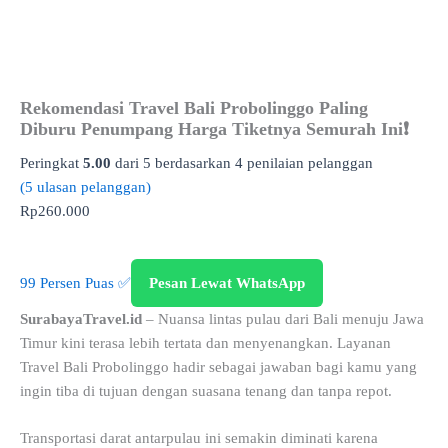
Rekomendasi Travel Bali Probolinggo Paling
Diburu Penumpang Harga Tiketnya Semurah Ini❗
Peringkat
5.00
dari 5 berdasarkan
4
penilaian pelanggan
(
5
ulasan pelanggan)
Rp
260.000
99 Persen Puas ✅
Pesan Lewat WhatsApp
SurabayaTravel.id
– Nuansa lintas pulau dari Bali menuju Jawa
Timur kini terasa lebih tertata dan menyenangkan. Layanan
Travel Bali Probolinggo hadir sebagai jawaban bagi kamu yang
ingin tiba di tujuan dengan suasana tenang dan tanpa repot.
Transportasi darat antarpulau ini semakin diminati karena