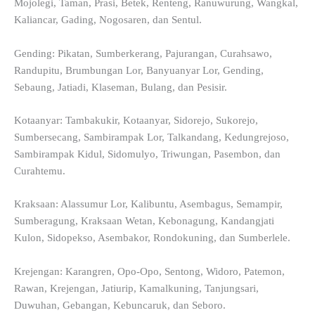
Mojolegi, Taman, Prasi, Betek, Renteng, Ranuwurung, Wangkal,
Kaliancar, Gading, Nogosaren, dan Sentul.
Gending: Pikatan, Sumberkerang, Pajurangan, Curahsawo,
Randupitu, Brumbungan Lor, Banyuanyar Lor, Gending,
Sebaung, Jatiadi, Klaseman, Bulang, dan Pesisir.
Kotaanyar: Tambakukir, Kotaanyar, Sidorejo, Sukorejo,
Sumbersecang, Sambirampak Lor, Talkandang, Kedungrejoso,
Sambirampak Kidul, Sidomulyo, Triwungan, Pasembon, dan
Curahtemu.
Kraksaan: Alassumur Lor, Kalibuntu, Asembagus, Semampir,
Sumberagung, Kraksaan Wetan, Kebonagung, Kandangjati
Kulon, Sidopekso, Asembakor, Rondokuning, dan Sumberlele.
Krejengan: Karangren, Opo-Opo, Sentong, Widoro, Patemon,
Rawan, Krejengan, Jatiurip, Kamalkuning, Tanjungsari,
Duwuhan, Gebangan, Kebuncaruk, dan Seboro.