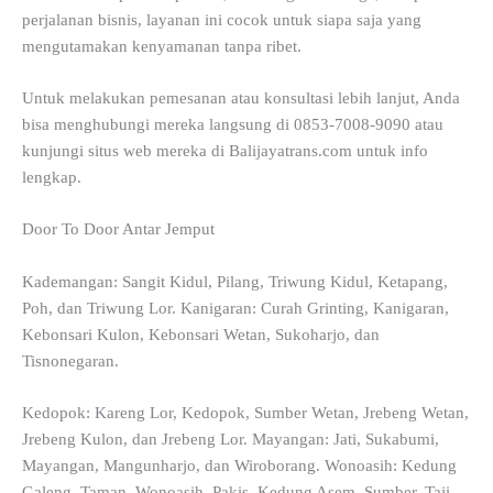
perjalanan bisnis, layanan ini cocok untuk siapa saja yang
mengutamakan kenyamanan tanpa ribet.
Untuk melakukan pemesanan atau konsultasi lebih lanjut, Anda
bisa menghubungi mereka langsung di 0853-7008-9090 atau
kunjungi situs web mereka di Balijayatrans.com untuk info
lengkap.
Door To Door Antar Jemput
Kademangan: Sangit Kidul, Pilang, Triwung Kidul, Ketapang,
Poh, dan Triwung Lor. Kanigaran: Curah Grinting, Kanigaran,
Kebonsari Kulon, Kebonsari Wetan, Sukoharjo, dan
Tisnonegaran.
Kedopok: Kareng Lor, Kedopok, Sumber Wetan, Jrebeng Wetan,
Jrebeng Kulon, dan Jrebeng Lor. Mayangan: Jati, Sukabumi,
Mayangan, Mangunharjo, dan Wiroborang. Wonoasih: Kedung
Galeng, Taman, Wonoasih, Pakis, Kedung Asem, Sumber, Taji,