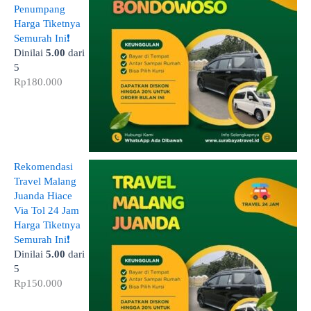
Penumpang
Harga Tiketnya
Semurah Ini❗
Dinilai
5.00
dari
5
Rp
180.000
Rekomendasi
Travel Malang
Juanda Hiace
Via Tol 24 Jam
Harga Tiketnya
Semurah Ini❗
Dinilai
5.00
dari
5
Rp
150.000