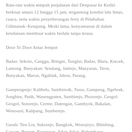
Rata-rata waktu tempuh perjalanan dari Denpasar ke Kediri
berkisar antara 12 hingga 15 jam, tergantung kondisi lalu lintas,
cuaca, serta waktu penyeberangan ferry di Pelabuhan
Gilimanuk–Ketapang. Meski lama, kenyamanan di dalam
kendaraan membuat waktu berlalu tanpa terasa.
Door To Door Antar Jemput
Badas: Sekoto, Canggu, Bringin, Tunglur, Badas, Blaru, Krecek,
Lamong. Banyakan: Sendang, Jatirejo, Manyaran, Tiron,
Banyakan, Maron, Ngablak, Jabon, Parang.
Gampengrejo: Kalibelo, Sambiresik, Turus, Gampeng, Ngebrak,
Jongbiru, Putih, Wanengpaten, Sambirejo, Plosorejo. Grogol:
Grogol, Sonorejo, Cerme, Datengan, Gambyok, Bakalan,
Wonoasri, Kalipang, Sumberejo.
Gurah: Tiru Lor, Sukorejo, Bangkok, Wonojoyo, Blimbing,
Gayam, Bogem, Kranggan, Adan-Adan, Nglumbang,